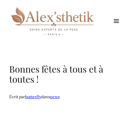
Aller
au
contenu
Bonnes fêtes à tous et à
toutes !
Écrit par
butterfly
dans
news